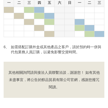
一
二
三
四
五
六
日
一
二
三
如需搭配訂購外盒或其他產品之客戶，請於預約時一併與
代包業務人員訂購，以避免影響交貨時間。
其他相關詢問請與接洽人員聯繫洽談，謝謝您！
如有其他
未盡事宜，將公告於醇品貿易有限公司官網，感謝您撥冗
閱讀。