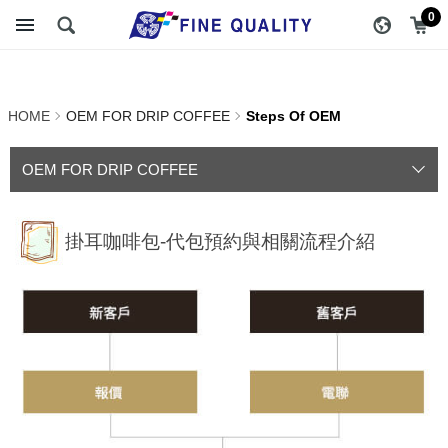
Customized Bag | FINE
醇品貿易主選單
0
QUALITY TRADING CO.,
LTD :: Specialize In Coffee
HOME
OEM FOR DRIP COFFEE
Steps Of OEM
Packing
OEM FOR DRIP COFFEE
掛耳咖啡包-代包預約與相關流程介紹