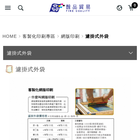
濾掛式外袋_網版印刷_客
醇品貿易主選單
0
製化印刷專區_產品介紹 |
醇品貿易有限公司 :: 最專
HOME
客製化印刷專區
網版印刷
濾掛式外袋
業的包裝資材專家
濾掛式外袋
濾掛式外袋