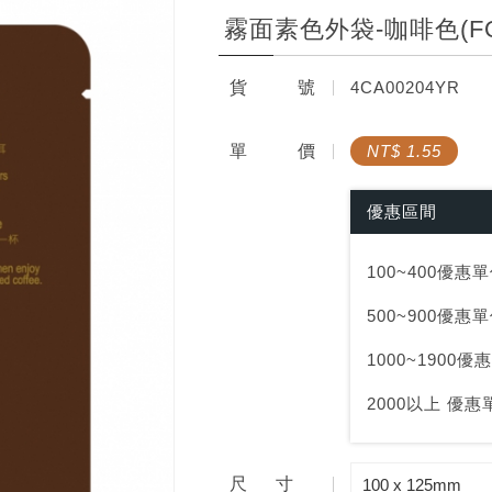
霧面素色外袋-咖啡色(FQ-
咖啡禮盒系列
相關配件
貨
號
4CA00204YR
生豆多層阻隔袋
手沖器具系列
封口系列
單
價
NT$ 1.55
相關配件
優惠區間
手沖器具系列
100~400優惠單價
500~900優惠單價
1000~1900優惠
2000以上 優惠單
尺寸