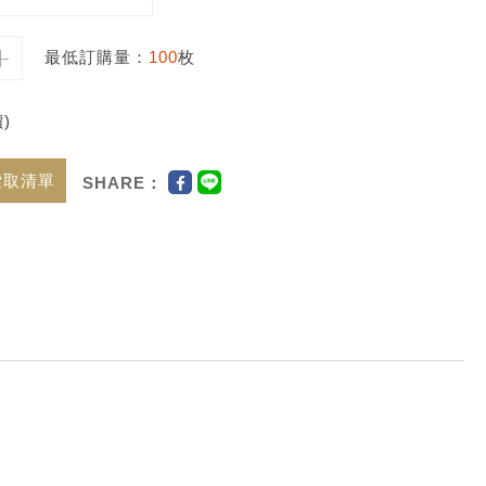
最低訂購量：
100
枚
)
索取清單
SHARE：