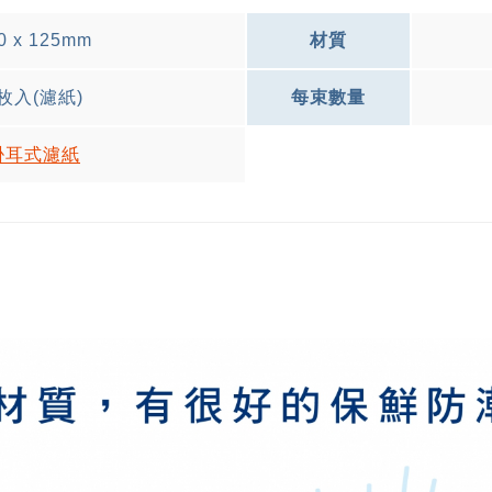
0 x 125mm
材質
枚入(濾紙)
每束數量
掛耳式濾紙