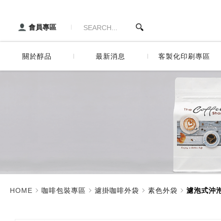
濾泡式沖泡說明_素色外袋_濾
醇品貿易主選單
歷史與沿
專業的包裝資材專家
會員專區
服務項目
關於醇品
最新消息
客製化印刷專區
歷史與沿革
食品袋數位印刷
服務項目
咖啡袋數位印刷
網版印刷
燙金印刷
彩藝印刷
HOME
咖啡包裝專區
濾掛咖啡外袋
素色外袋
濾泡式沖
封口金箍棒