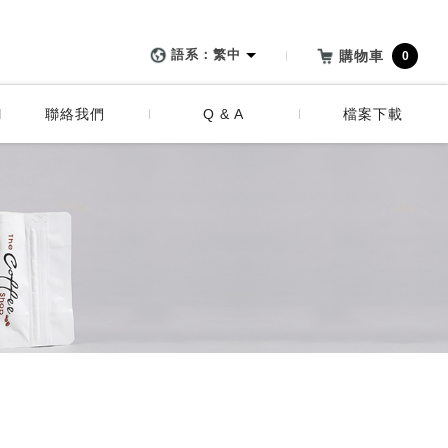
 醇品貿易有限公司 :: 最
代包流程
會員相關
語系：繁中
購物車
0
代包細節說明
訂購相關
聯絡我們
Q & A
檔案下載
公版外袋
付款方式
客製化外袋
運送與交期
會員相關
客製化
訂購相關
品質保證
付款方式
其他
運送與交期
客製化
品質保證