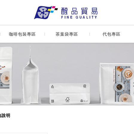
掛咖啡外袋_咖啡包裝專區 |
革
食品袋數位印刷
咖啡袋長知識
茶葉用濾紙
咖啡袋數位印刷
⏰活動專區⏰
咖啡包裝專區
茶葉袋專區
代包專區
網版印刷
咖啡濾紙
燙金印刷
濾掛咖啡外袋
咖啡袋長知識
茶葉用濾紙
代包流程
彩藝印刷
濾掛咖啡外盒
⏰活動專區⏰
代包細節說明
封口金箍棒
咖啡豆袋(含
咖啡濾紙
公版外袋
氣閥)
濾掛咖啡外袋
客製化外袋
咖啡禮盒系列
濾掛咖啡外盒
生豆多層阻隔
泡說明
袋
咖啡豆袋(含氣
閥)
封口系列