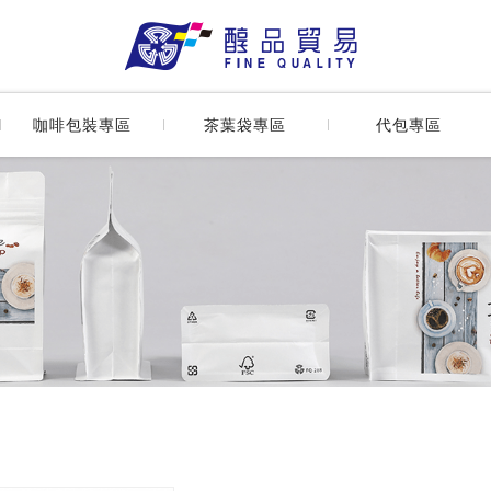
外袋_咖啡包裝專區 | 醇品
革
食品袋數位印刷
咖啡袋長知識
茶葉用濾紙
咖啡袋數位印刷
⏰活動專區⏰
咖啡包裝專區
茶葉袋專區
代包專區
網版印刷
咖啡濾紙
燙金印刷
濾掛咖啡外袋
咖啡袋長知識
茶葉用濾紙
代包流程
彩藝印刷
濾掛咖啡外盒
⏰活動專區⏰
代包細節說明
封口金箍棒
咖啡豆袋(含
咖啡濾紙
公版外袋
氣閥)
濾掛咖啡外袋
客製化外袋
咖啡禮盒系列
濾掛咖啡外盒
生豆多層阻隔
袋
咖啡豆袋(含氣
閥)
封口系列