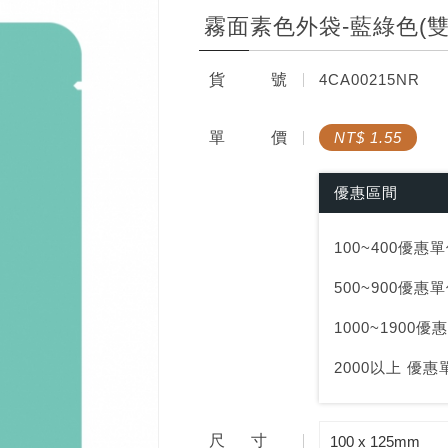
霧面素色外袋-藍綠色(雙面
咖啡禮盒系列
相關配件
貨
號
4CA00215NR
生豆多層阻隔袋
手沖器具系列
封口系列
單
價
NT$ 1.55
相關配件
優惠區間
手沖器具系列
100~400優惠單價
500~900優惠單價
1000~1900優惠
2000以上 優惠單
尺寸