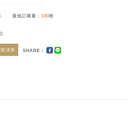
最低訂購量：
100
枚
)
索取清單
SHARE：