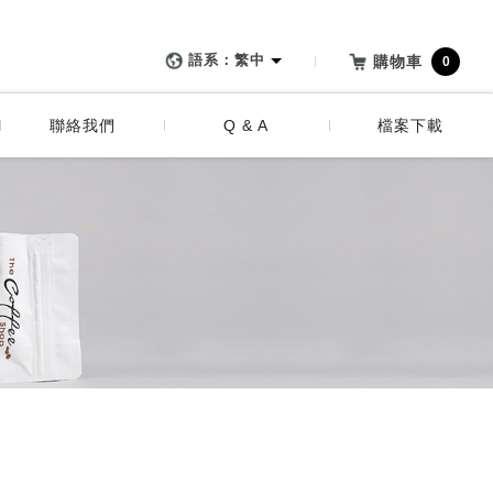
貿易有限公司 :: 最專業的
代包流程
會員相關
語系：繁中
購物車
0
代包細節說明
訂購相關
聯絡我們
Q & A
檔案下載
公版外袋
付款方式
客製化外袋
運送與交期
會員相關
客製化
訂購相關
品質保證
付款方式
其他
運送與交期
客製化
品質保證