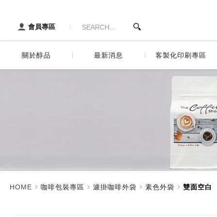
雙面空白_素色外袋_濾掛咖啡
醇品貿易主選單
歷史與沿
包裝資材專家
會員專區
服務項目
關於醇品
最新消息
客製化印刷專區
歷史與沿革
食品袋數位印刷
服務項目
咖啡袋數位印刷
網版印刷
燙金印刷
彩藝印刷
HOME
咖啡包裝專區
濾掛咖啡外袋
素色外袋
雙面空白
封口金箍棒