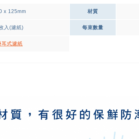
0 x 125mm
材質
枚入(濾紙)
每束數量
掛耳式濾紙