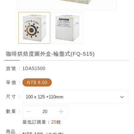
咖啡烘焙度圖外盒-輪盤式(FQ-515)
貨
號
1DA51500
單
價
NT$ 9.00
尺寸
數
量
最低訂購量：
20
枚
商品