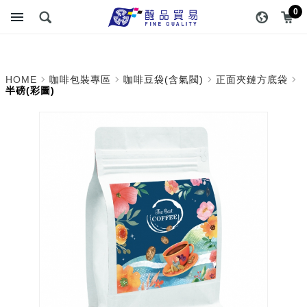
半磅(彩圖)_正面夾鏈方底
醇品貿易主選單
0
袋_咖啡豆袋(含氣閥)_咖啡
包裝專區 | 醇品貿易有限公
HOME
咖啡包裝專區
咖啡豆袋(含氣閥)
正面夾鏈方底袋
司 :: 最專業的包裝資材專
半磅(彩圖)
家