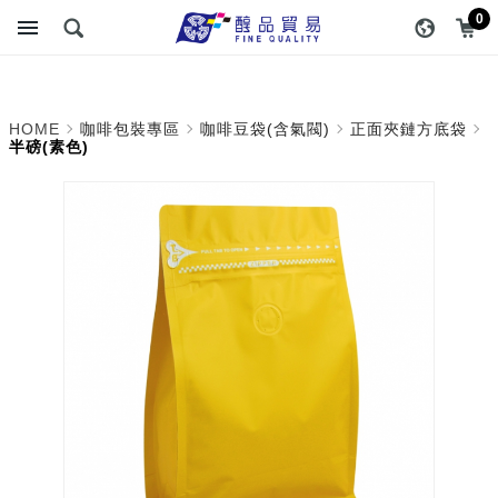
半磅(素色)_正面夾鏈方底
醇品貿易主選單
0
袋_咖啡豆袋(含氣閥)_咖啡
包裝專區 | 醇品貿易有限公
HOME
咖啡包裝專區
咖啡豆袋(含氣閥)
正面夾鏈方底袋
司 :: 最專業的包裝資材專
半磅(素色)
家