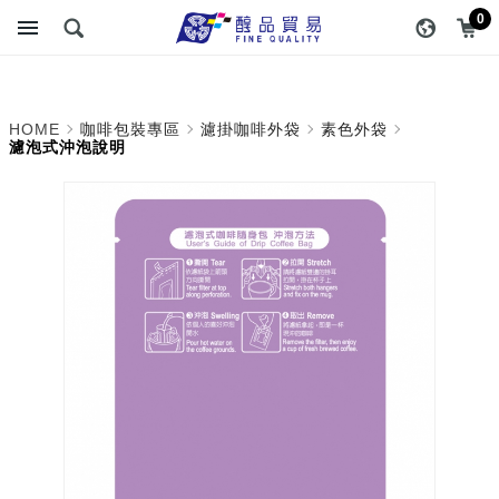
濾泡式沖泡說明_素色外袋
醇品貿易主選單
0
_濾掛咖啡外袋_咖啡包裝
專區 | 醇品貿易有限公司 ::
HOME
咖啡包裝專區
濾掛咖啡外袋
素色外袋
最專業的包裝資材專家
濾泡式沖泡說明