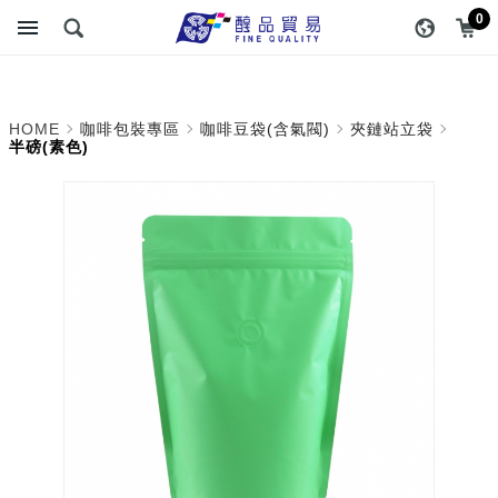
半磅(素色)_夾鏈站立袋_咖
醇品貿易主選單
0
啡豆袋(含氣閥)_咖啡包裝
專區 | 醇品貿易有限公司 ::
HOME
咖啡包裝專區
咖啡豆袋(含氣閥)
夾鏈站立袋
最專業的包裝資材專家
半磅(素色)